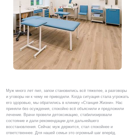
Муж много лет пил, запои становились всё тяжелее, а разговоры
Я 
ту
и уговоры ни к чему не приводили. Когда ситуация стала угрожать
ког
его здоровью, мы обратились в клинику «Станция Жизни». Нас
Был
приняли без осуждения, спокойно всё объяснили и предложили
уш
лечение. Врачи провели детоксикацию, стабилизировали
пр
состояние и дали рекомендации для дальнейшего
ано
восстановления. Сейчас муж держится, стал спокойнее и
дол
ответственнее. Для нашей семьи это огромный шаг вперёд.
мог