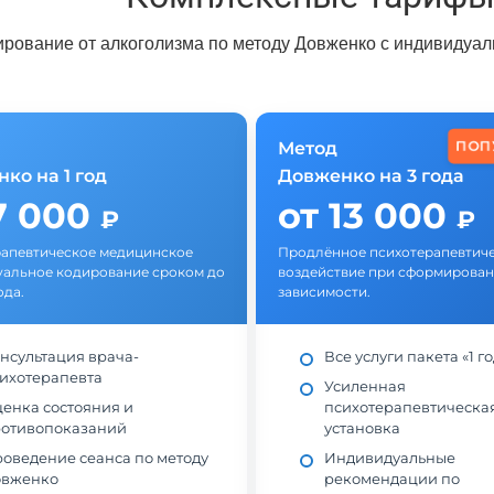
ирование от алкоголизма по методу Довженко с индивидуа
ПОП
Метод
ко на 1 год
Довженко на 3 года
7 000
от 13 000
₽
₽
апевтическое медицинское
Продлённое психотерапевтич
альное кодирование сроком до
воздействие при сформирова
ода.
зависимости.
нсультация врача-
Все услуги пакета «1 го
ихотерапевта
Усиленная
енка состояния и
психотерапевтическа
отивопоказаний
установка
оведение сеанса по методу
Индивидуальные
вженко
рекомендации по