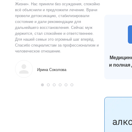
ацию.
Жизни». Нас приняли без осуждения, спокойно
чувства быстро у
истов
всё объяснили и предложили лечение. Врачи
выслушал, объясн
 читают
провели детоксикацию, стабилизировали
и предложил поня
ься в
состояние и дали рекомендации для
прошло анонимно,
аны на
дальнейшего восстановления. Сейчас муж
лечения я впервы
и веру.
держится, стал спокойнее и ответственнее.
почувствовал ясн
Для нашей семьи это огромный шаг вперёд.
что могу жить тр
Спасибо специалистам за профессионализм и
поддержку.
человеческое отношение.
Медицинс
Алек
и полная
Ирина Соколова
алк