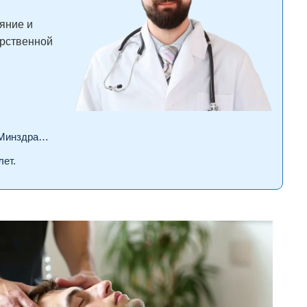
яние и
арственной
драва РФ.
лет.