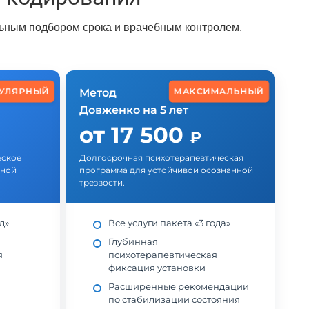
льным подбором срока и врачебным контролем.
УЛЯРНЫЙ
МАКСИМАЛЬНЫЙ
Метод
Довженко на 5 лет
от 17 500
₽
еское
Долгосрочная психотерапевтическая
нной
программа для устойчивой осознанной
трезвости.
д»
Все услуги пакета «3 года»
Глубинная
я
психотерапевтическая
фиксация установки
Расширенные рекомендации
по стабилизации состояния