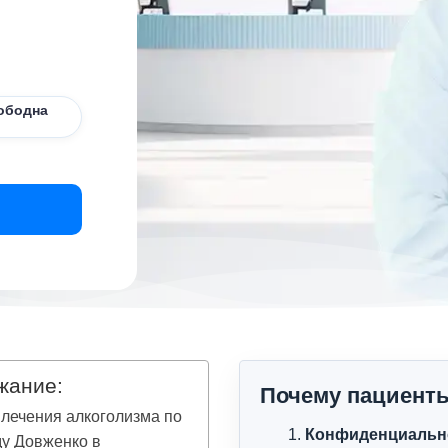
ободна
жание:
Почему пациент
лечения алкоголизма по
Конфиденциальн
у Довженко в