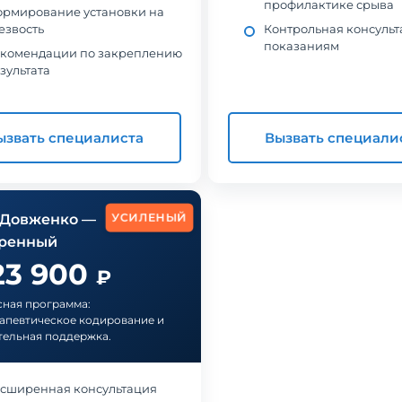
профилактике срыва
рмирование установки на
езвость
Контрольная консульт
показаниям
комендации по закреплению
зультата
ызвать специалиста
Вызвать специали
УСИЛЕНЫЙ
 Довженко —
ренный
23 900
₽
ная программа:
апевтическое кодирование и
ельная поддержка.
сширенная консультация