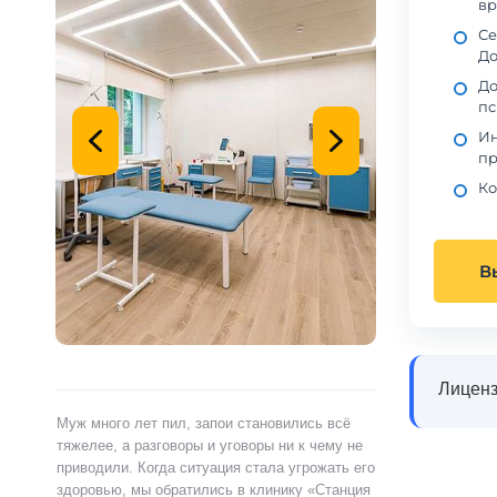
вр
Се
До
До
пс
Ин
пр
Ко
В
Лиценз
ами,
Муж много лет пил, запои становились всё
Я сам обратился 
ту.
тяжелее, а разговоры и уговоры ни к чему не
«Станция Жизни»,
ту
приводили. Когда ситуация стала угрожать его
полностью контр
здоровью, мы обратились в клинику «Станция
страшно и стыдно