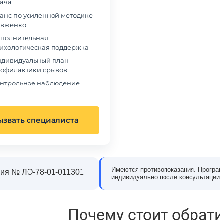
ача
анс по усиленной методике
вженко
полнительная
ихологическая поддержка
дивидуальный план
офилактики срывов
нтрольное наблюдение
ызвать специалиста
Имеются противопоказания. Програ
ия № ЛО-78-01-011301
индивидуально после консультации
в наркологическую клинику
Обращались в частный наркологический це
 когда понял, что алкоголь
«Станция Жизни» из-за зависимости сына о
олирует мою жизнь. Было
наркотиков. Мы были в отчаянии и не
Почему стоит обрат
, но на консультации эти
понимали, как правильно помочь. В клиник