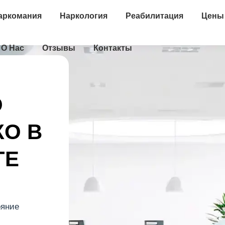
аркомания
Наркология
Реабилитация
Цены
О Нас
Отзывы
Контакты
О
О В
ГЕ
ояние