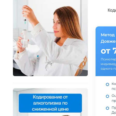
Код
Метод
Довжен
от 
Психотер
индивиду
одного г
Ко
пс
Оц
пр
Пр
До