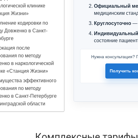
логической клинике
Официальный ме
медицинским стан
нция Жизни»
лнение кодировки по
Круглосуточно
— 
у Довженко в Санкт-
Индивидуальный
рбурге
состояние пациент
окация после
ования по методу
Нужна консультация? П
нко в наркологической
ике «Станция Жизни»
Получить ко
мущества эффективного
ования по методу
нко в Санкт-Петербурге
инградской области
Комплексные тарифы