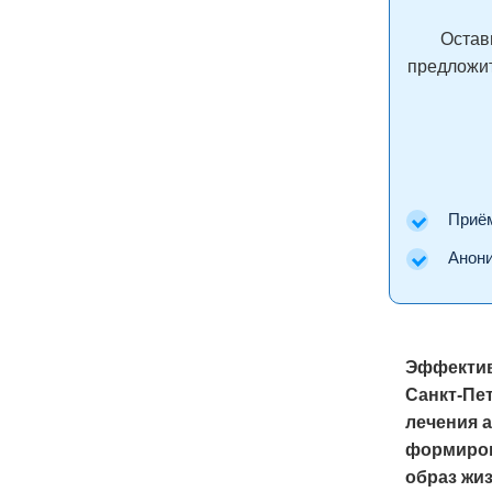
Остав
предложит
Приём 
Аноним
Эффектив
Санкт-Пе
лечения 
формиров
образ жиз