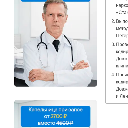
нарко
«Ста
Выпо
метод
Пете
Пров
кодир
Довже
клин
Преи
кодир
Довже
и Лен