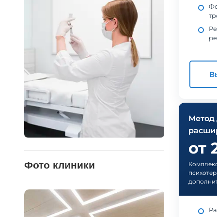
Фо
тр
Ре
ре
В
Метод
расши
от 
Фото клиники
Комплекс
психотер
дополнит
Ра