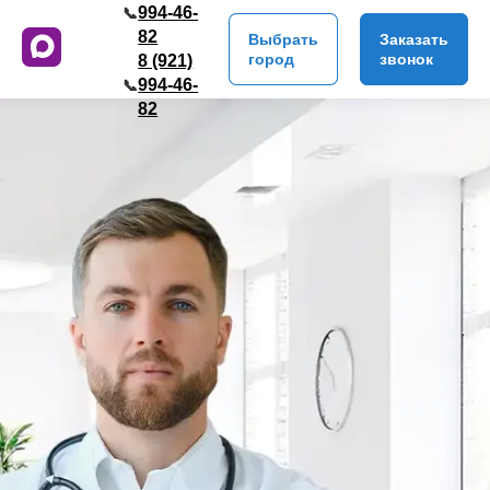
994-46-
📞
82
Выбрать
Заказать
город
звонок
8 (921)
994-46-
📞
82