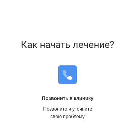
Помощь на дому
Как начать лечение?
Стационарное лечение
Консультации для родственников
Позвонить в клинику
Позвоните и уточните
свою проблему