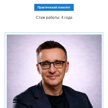
для излечения
Практический психолог
Врачебная тайна
Все сведения защищены и не
подлежат разглашению
Стаж работы: 4 года
Частный формат
Обращение не связано с
помощи
постановкой на учёт
Защита
Применяются внутренние
информации
стандарты безопасности
Конфиденциальное
Доступ к данным имеют
взаимодействие
только медицинские
специалисты