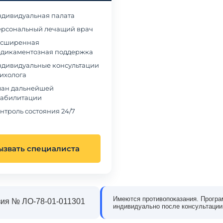
дивидуальная палата
рсональный лечащий врач
сширенная
дикаментозная поддержка
дивидуальные консультации
ихолога
ан дальнейшей
абилитации
нтроль состояния 24/7
ызвать специалиста
в наркологическую клинику
Обращались в частный наркологический це
Имеются противопоказания. Програ
 когда понял, что алкоголь
«Станция Жизни» из-за зависимости сына о
ия № ЛО-78-01-011301
индивидуально после консультации
олирует мою жизнь. Было
наркотиков. Мы были в отчаянии и не
, но на консультации эти
понимали, как правильно помочь. В клиник