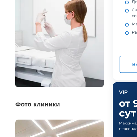
Де
Сн
си
Ме
Ра
В
VIP
от 
Фото клиники
су
Максимал
персона