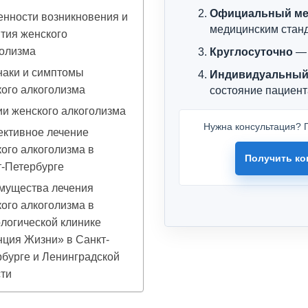
Официальный ме
нности возникновения и
медицинским стан
тия женского
голизма
Круглосуточно
— 
наки и симптомы
Индивидуальный
ого алкоголизма
состояние пациент
и женского алкоголизма
Нужна консультация? П
ктивное лечение
ого алкоголизма в
Получить ко
-Петербурге
мущества лечения
ого алкоголизма в
логической клинике
ция Жизни» в Санкт-
бурге и Ленинградской
ти