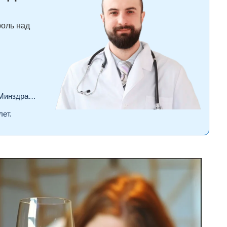
роль над
драва РФ.
лет.