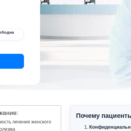
ободна
жание:
Почему пациент
ость лечения женского
Конфиденциальн
голизма