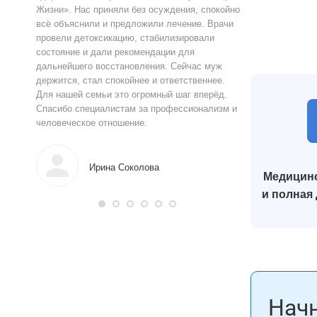
ацию.
Жизни». Нас приняли без осуждения, спокойно
чувства быстро у
истов
всё объяснили и предложили лечение. Врачи
выслушал, объясн
 читают
провели детоксикацию, стабилизировали
и предложил поня
ься в
состояние и дали рекомендации для
прошло анонимно,
аны на
дальнейшего восстановления. Сейчас муж
лечения я впервы
и веру.
держится, стал спокойнее и ответственнее.
почувствовал ясн
Для нашей семьи это огромный шаг вперёд.
что могу жить тр
Спасибо специалистам за профессионализм и
поддержку.
человеческое отношение.
Алек
Ирина Соколова
Медицинс
и полная
Начн