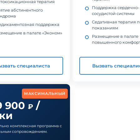
токсикационная терапия
Поддержка сердечно-
ятие абстинентного
сосудистой системы
ндрома
Седативная терапия п
дикаментозная поддержка
показаниям
змещение в палате «Эконом»
Размещение в палате
повышенного комфор
ызвать специалиста
Вызвать специали
МАКСИМАЛЬНЫЙ
9 900
/
₽
тки
ьно комплексная программа с
льным сопровождением.