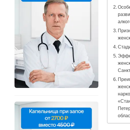
Особе
разви
алко
Приз
женск
Стади
Эффе
женск
Санкт
Преи
женск
нарко
«Стан
Петер
облас