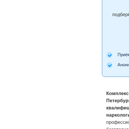
подберё
Приём 
Аноним
Комплексн
Петербур
квалифиц
нарколог
профессио