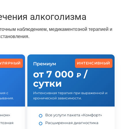
чения алкоголизма
уточным наблюдением, медикаментозной терапией и
сстановления.
УЛЯРНЫЙ
ИНТЕНСИВНЫЙ
Премиум
от 7 000
/
₽
сутки
ия с
Интенсивная терапия при выраженной и
ывания.
хронической зависимости.
оном»
Все услуги пакета «Комфорт»
тозная
Расширенная диагностика