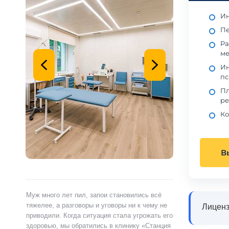
Ин
Пе
Ра
ме
Ин
пс
Пл
ре
Ко
В
ами,
Муж много лет пил, запои становились всё
Я сам обратился 
ту.
тяжелее, а разговоры и уговоры ни к чему не
«Станция Жизни»,
Лиценз
ту
приводили. Когда ситуация стала угрожать его
полностью контр
здоровью, мы обратились в клинику «Станция
страшно и стыдно