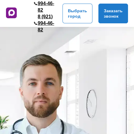
994-46-
📞
82
Выбрать
Заказать
город
звонок
8 (921)
994-46-
📞
82