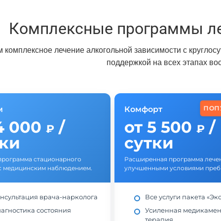
Комплексные программы ле
 комплексное лечение алкогольной зависимости с круглос
поддержкой на всех этапах во
ПОП
м
Комфорт
4 000
/
от 5 500
/
₽
₽
тки
сутки
программа стационарного
Расширенная программа лечен
с медицинским наблюдением.
улучшенными условиями преб
нсультация врача-нарколога
Все услуги пакета «Эк
агностика состояния
Усиленная медикамен
терапия