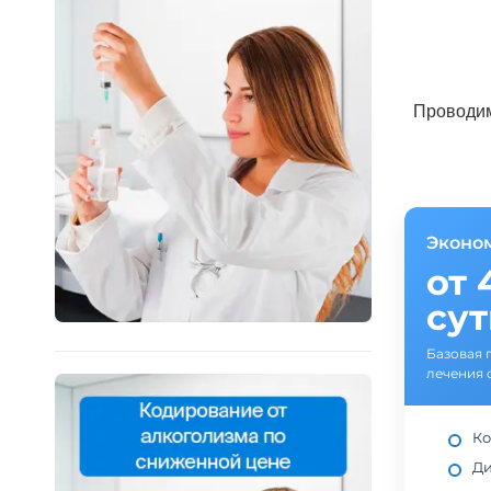
Проводим
Эконо
от 
су
Базовая 
лечения 
Ко
Ди