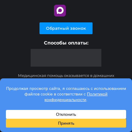
Обратный звонок
Способы оплаты:
Медицинская помощь оказывается в домашних
условиях по адресу и месту нахождения пациента и
месту вызова врача.
Консультационные услуги, оказываемые по телефону,
мессенджерам и в соц. сетях, носят исключительно
информационный характер и не являются
медицинскими услугами.
Информация на данном сайте не заменяет посещения
лечащего врача. Мы используем cookies для