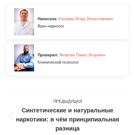
Написала:
Балабан Игорь Вячеславович
Врач-нарколог
Проверил:
Яковлев Павел Игоревич
Клинический психолог
Навигация
ПРЕДЫДУЩАЯ
по
Синтетические и натуральные
наркотики: в чём принципиальная
Предыдущая
записям
запись:
разница