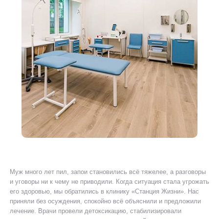
Муж много лет пил, запои становились всё тяжелее, а разговоры
Я 
ту
и уговоры ни к чему не приводили. Когда ситуация стала угрожать
ког
его здоровью, мы обратились в клинику «Станция Жизни». Нас
Был
приняли без осуждения, спокойно всё объяснили и предложили
уш
лечение. Врачи провели детоксикацию, стабилизировали
пр