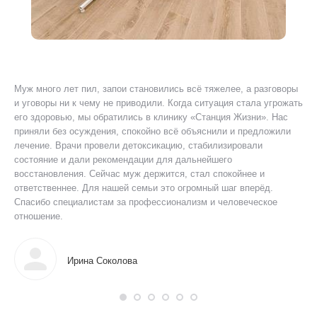
Муж много лет пил, запои становились всё тяжелее, а разговоры
Я 
ту
и уговоры ни к чему не приводили. Когда ситуация стала угрожать
ког
его здоровью, мы обратились в клинику «Станция Жизни». Нас
Был
приняли без осуждения, спокойно всё объяснили и предложили
уш
лечение. Врачи провели детоксикацию, стабилизировали
пр
состояние и дали рекомендации для дальнейшего
ано
восстановления. Сейчас муж держится, стал спокойнее и
дол
ответственнее. Для нашей семьи это огромный шаг вперёд.
мог
Спасибо специалистам за профессионализм и человеческое
отношение.
Ирина Соколова