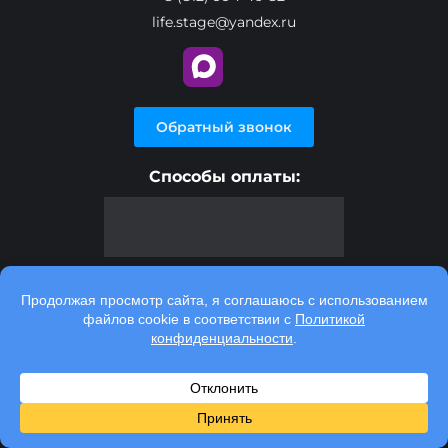
life.stage@yandex.ru
Обратный звонок
Способы оплаты:
Медицинская помощь оказывается в домашних
условиях по адресу и месту нахождения пациента и
месту вызова врача.
Консультационные услуги, оказываемые по телефону,
мессенджерам и в соц. сетях, носят исключительно
информационный характер и не являются
медицинскими услугами.
Информация на данном сайте не заменяет посещения