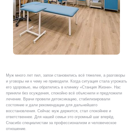
Муж много лет пил, запои становились всё тяжелее, а разговоры
Я 
ту
и уговоры ни к чему не приводили. Когда ситуация стала угрожать
ког
его здоровью, мы обратились в клинику «Станция Жизни». Нас
Был
приняли без осуждения, спокойно всё объяснили и предложили
уш
лечение. Врачи провели детоксикацию, стабилизировали
пр
состояние и дали рекомендации для дальнейшего
ано
восстановления. Сейчас муж держится, стал спокойнее и
дол
ответственнее. Для нашей семьи это огромный шаг вперёд.
мог
Спасибо специалистам за профессионализм и человеческое
отношение.