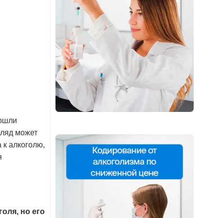
рошли
гляд может
 к алкоголю,
я
оля, но его