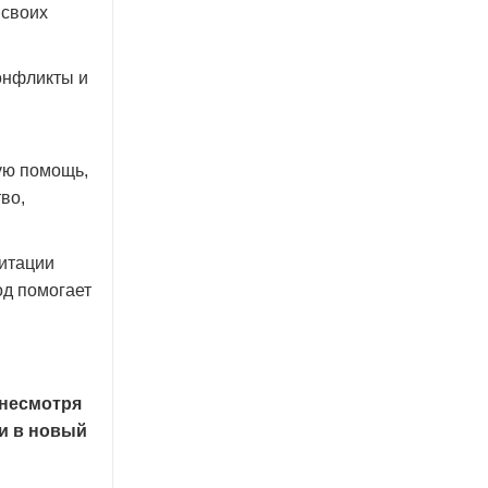
 своих
онфликты и
ую помощь,
во,
литации
од помогает
 несмотря
ти в новый