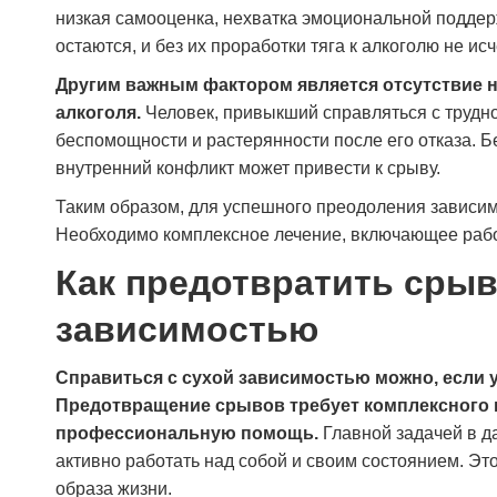
низкая самооценка, нехватка эмоциональной поддержк
острого состояния мне предложили
дальнейшее лечение. Сейчас понимаю, что
остаются, и без их проработки тяга к алкоголю не исч
это было правильное решение — обратиться
Другим важным фактором является отсутствие 
именно сюда.
алкоголя.
Человек, привыкший справляться с трудн
беспомощности и растерянности после его отказа. 
Сергей Кузнецов
внутренний конфликт может привести к срыву.
Таким образом, для успешного преодоления зависимо
Необходимо комплексное лечение, включающее работ
Как предотвратить срыв
зависимостью
Справиться с сухой зависимостью можно, если
Предотвращение срывов требует комплексного п
профессиональную помощь.
Главной задачей в д
активно работать над собой и своим состоянием. Это
образа жизни.