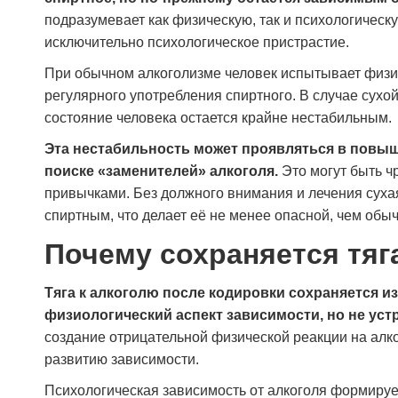
подразумевает как физическую, так и психологическ
исключительно психологическое пристрастие.
При обычном алкоголизме человек испытывает физич
регулярного употребления спиртного. В случае сухо
состояние человека остается крайне нестабильным.
Эта нестабильность может проявляться в повыш
поиске «заменителей» алкоголя.
Это могут быть ч
привычками. Без должного внимания и лечения суха
спиртным, что делает её не менее опасной, чем обы
Почему сохраняется тяг
Проходил лечение в наркологической клинике
«Станция Жизни» после длительного запоя.
Тяга к алкоголю после кодировки сохраняется из
Состояние было тяжёлое, сам бы не
физиологический аспект зависимости, но не уст
справился. Врачи действовали быстро и
создание отрицательной физической реакции на алко
профессионально, поставили капельницы,
развитию зависимости.
стабилизировали давление, помогли прийти в
себя. Всё происходило спокойно, без
Психологическая зависимость от алкоголя формирует
грубости и формальностей. После выхода из