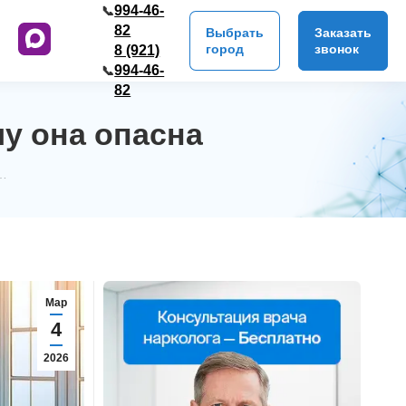
994-46-
📞
82
Выбрать
Заказать
город
звонок
8 (921)
994-46-
📞
82
му она опасна
и…
Мар
4
2026