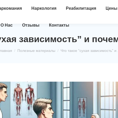
аркомания
Наркология
Реабилитация
Цены
О Нас
Отзывы
Контакты
ухая зависимость” и поче
ы здесь:
лавная
Полезные материалы
Что такое “сухая зависимость” 