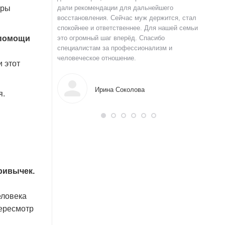
оры
 и строю планы на
дали рекомендации для дальнейшего
давлени
а терпение и веру.
восстановления. Сейчас муж держится, стал
долгое 
спокойнее и ответственнее. Для нашей семьи
уверенн
 помощи
это огромный шаг вперёд. Спасибо
Благода
специалистам за профессионализм и
нов
человеческое отношение.
 этот
Ирина Соколова
я.
ривычек.
еловека
пересмотр