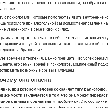
омогают осознать причины его зависимости, разобраться в
 алкоголя.
у с психологами, которые помогают выявить внутренние к
щь психолога при алкогольной зависимости направлена на
е уверенности в себе и своих силах.
раммы, которые включают в себя не только психологическ
традающим от сухой зависимости, плавно влиться в общест
родолжить образование.
ует времени и терпения. Важно понимать, что успех реаби
циента, его семьи, врачей и психологов. Комплексный подх
редотвратить возможные срывы в будущем.
почему она опасна
яние, при котором человек сохраняет тягу к алкоголю,
зависимости заключается в том, что она может перерас
моциональным и социальным проблемам.
Это состояние
ессии, депрессией или апатией. Человек, страдающий сухой