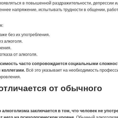
роявляться в повышенной раздражительности, депрессии и
еннее напряжение, испытывать трудности в общении, работ
я:
же без их употребления.
з алкоголя.
оения.
тказа от алкоголя.
исимость часто сопровождается социальными сложнос
 коллегами.
Всё это указывает на необходимость професс
оровления.
отличается от обычного
 алкоголизма заключается в том, что человек не употр
т него на психологическом уровне.
Обычный алкоголиз