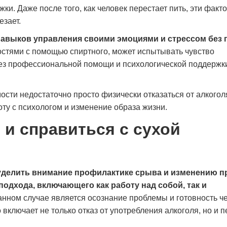
и. Даже после того, как человек перестает пить, эти факт
восстановить сон и эмоциональное
себе. Сейчас я в ремиссии
состояние. Сейчас я чувствую себя гораздо
будущее. Спасибо врачам з
езает.
увереннее и спокойнее. Благодарю клинику
навыков управления своими эмоциями и стрессом без
за помощь и поддержку.
Дмитрий Плато
остями с помощью спиртного, может испытывать чувство
Без профессиональной помощи и психологической поддержки
Марина Орлова
сти недостаточно просто физически отказаться от алкогол
у с психологом и изменение образа жизни.
 и справиться с сухой
 уделить внимание профилактике срыва и изменению п
одхода, включающего как работу над собой, так и
анном случае является осознание проблемы и готовность ч
 включает не только отказ от употребления алкоголя, но и 