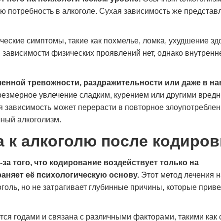
ую потребность в алкоголе. Сухая зависимость же представ
еские симптомы, такие как похмелье, ломка, ухудшение здо
й зависимости физических проявлений нет, однако внутренн
енной тревожности, раздражительности или даже в н
резмерное увлечение сладким, курением или другими вред
я зависимость может перерасти в повторное злоупотребле
чный алкоголизм.
а к алкоголю после кодиров
Моя зависимость от успокоительных
Я долго отрицал проблему 
препаратов развивалась незаметно, пока я не
пока не понял, что теряю с
-за того, что кодирование воздействует только на
поняла, что не могу без них обходиться. В
Обратился в «Станция Жизн
раняет её психологическую основу.
Этот метод лечения 
клинике «Станция Жизни» мне объяснили, что
знакомого. Здесь мне помо
голь, но не затрагивает глубинные причины, которые приве
это тоже серьёзная проблема, и предложили
детоксикацию и предложил
лечение. Очень понравился деликатный
Было непросто, но поддерж
подход и внимание к деталям. Со мной
сыграла огромную роль. В 
ся годами и связана с различными факторами, такими как 
работали врач и психолог, помогли
нотаций, а реально помога