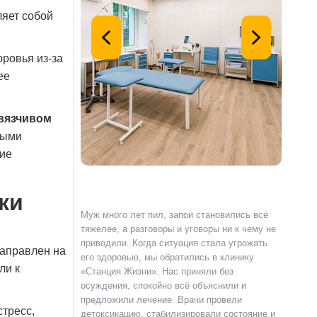
ляет собой
ровья из-за
ее
авязчивом
ными
ние
ки
с наркотиками,
Муж много лет пил, запои становились всё
Я сам о
емью и работу.
тяжелее, а разговоры и уговоры ни к чему не
«Станци
и» по совету
приводили. Когда ситуация стала угрожать
полност
направлен на
гли пройти
его здоровью, мы обратились в клинику
страшно
ли к
и реабилитацию.
«Станция Жизни». Нас приняли без
чувства
ка специалистов
осуждения, спокойно всё объяснили и
выслуша
клинике не читают
предложили лечение. Врачи провели
происхо
стресс,
ют разобраться в
детоксикацию, стабилизировали состояние и
лечения