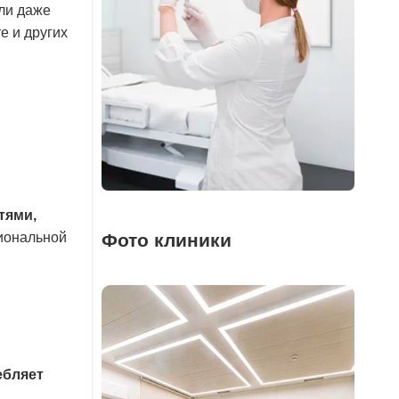
ли даже
е и других
тями,
иональной
Фото клиники
ебляет
м