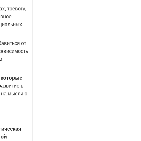
х, тревогу,
ивное
оциальных
бавиться от
зависимость
м
 которые
азвитие в
 на мысли о
гическая
ной