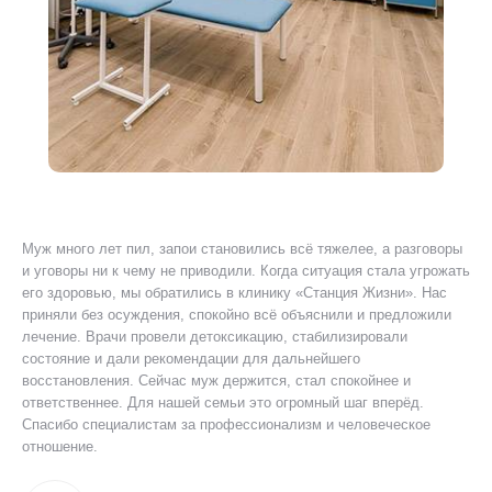
Муж много лет пил, запои становились всё тяжелее, а разговоры
Я 
ту
и уговоры ни к чему не приводили. Когда ситуация стала угрожать
ког
его здоровью, мы обратились в клинику «Станция Жизни». Нас
Был
приняли без осуждения, спокойно всё объяснили и предложили
уш
лечение. Врачи провели детоксикацию, стабилизировали
пр
состояние и дали рекомендации для дальнейшего
ано
восстановления. Сейчас муж держится, стал спокойнее и
дол
ответственнее. Для нашей семьи это огромный шаг вперёд.
мог
Спасибо специалистам за профессионализм и человеческое
отношение.