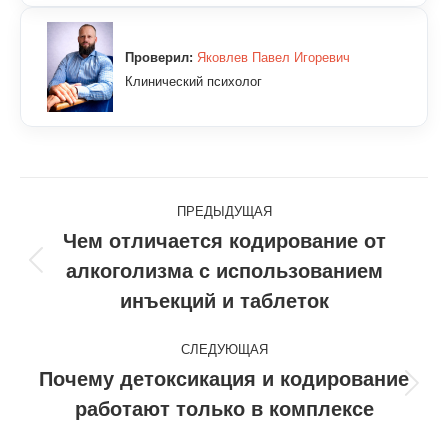
Проверил:
Яковлев Павел Игоревич
Клинический психолог
Навигация
ПРЕДЫДУЩАЯ
по
Чем отличается кодирование от
алкоголизма с использованием
Предыдущая
записям
запись:
инъекций и таблеток
СЛЕДУЮЩАЯ
Почему детоксикация и кодирование
Следующая
работают только в комплексе
запись: