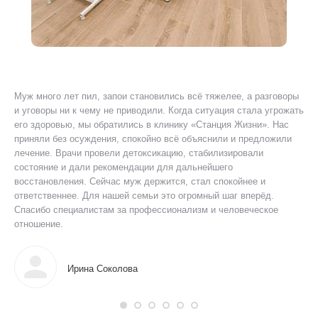
Муж много лет пил, запои становились всё тяжелее, а разговоры
Я 
ту
и уговоры ни к чему не приводили. Когда ситуация стала угрожать
ког
его здоровью, мы обратились в клинику «Станция Жизни». Нас
Был
приняли без осуждения, спокойно всё объяснили и предложили
уш
лечение. Врачи провели детоксикацию, стабилизировали
пр
состояние и дали рекомендации для дальнейшего
ано
восстановления. Сейчас муж держится, стал спокойнее и
дол
ответственнее. Для нашей семьи это огромный шаг вперёд.
мог
Спасибо специалистам за профессионализм и человеческое
отношение.
Ирина Соколова