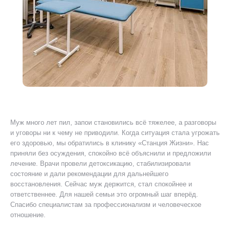
Муж много лет пил, запои становились всё тяжелее, а разговоры
Я 
ту
и уговоры ни к чему не приводили. Когда ситуация стала угрожать
ког
его здоровью, мы обратились в клинику «Станция Жизни». Нас
Был
приняли без осуждения, спокойно всё объяснили и предложили
уш
лечение. Врачи провели детоксикацию, стабилизировали
пр
состояние и дали рекомендации для дальнейшего
ано
восстановления. Сейчас муж держится, стал спокойнее и
дол
ответственнее. Для нашей семьи это огромный шаг вперёд.
мог
Спасибо специалистам за профессионализм и человеческое
отношение.