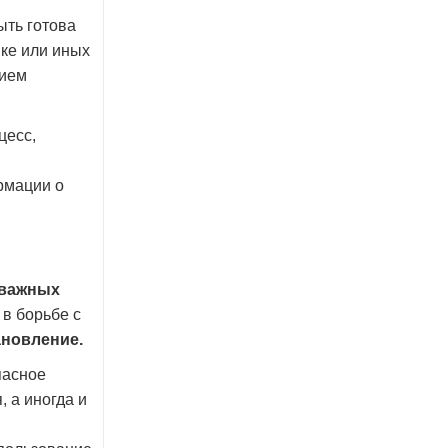
ыть готова
вке или иных
вием
цесс,
рмации о
 важных
 в борьбе с
новление.
пасное
 а иногда и