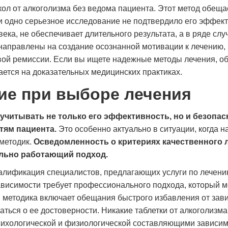
ол от алкоголизма без ведома пациента. Этот метод обеща
ни одно серьезное исследование не подтвердило его эффект
ека, не обеспечивает длительного результата, а в ряде сл
направлены на создание осознанной мотивации к лечению, 
ой ремиссии. Если вы ищете надежные методы лечения, о
ается на доказательных медицинских практиках.
ие при выборе лечения
читывать не только его эффективность, но и безопасн
тям пациента.
Это особенно актуально в ситуации, когда н
методик.
Осведомленность о критериях качественного 
ельно работающий подход.
квалификация специалистов, предлагающих услуги по лечен
зависимости требует профессионального подхода, который 
 методика включает обещания быстрого избавления от зав
аться о ее достоверности. Никакие таблетки от алкоголизма
психологической и физиологической составляющими зависим