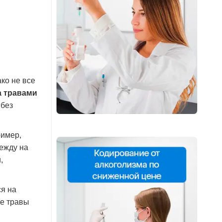
ко не все
а травами
 без
ример,
ежду на
,
ся на
ие травы