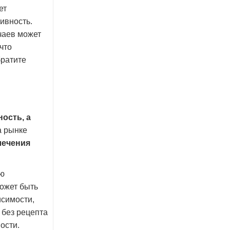
ет
ивность.
учаев может
что
братите
ость, а
а рынке
лечения
ию
может быть
исимости,
 без рецепта
ости.