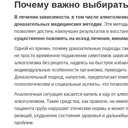
Почему важно выбирать
острого состояния мне предложили
дальнейшее лечение. Сейчас понимаю, что
это было правильное решение — обратиться
В лечении зависимости, в том числе алкоголизм
именно сюда.
доказательных медицинских методик.
Эти методы
позволяет достичь наилучших результатов в восста
существенно повлиять на исход лечения, миним
Сергей Кузнецов
Одной из причин, почему доказательные подходы та
не просто временное подавление симптомов зависимо
алкоголизма без рецепта, надеясь на быстрое избав
индивидуальные особенности организма, приводить 
Доказательный подход, напротив, предполагает ком
психологические и социальные аспекты, что позвол
Аналогичная ситуация касается капель в еду от алк
алкоголизмом. Такие средства, как правило, не име
пациента грубо нарушает этические нормы и может 
реакций, ухудшение состояния здоровья и дальней
проблем.