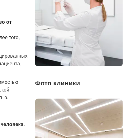
во от
ее того,
ицированных
пациента,
симостью
Фото клиники
ской
тью.
человека.