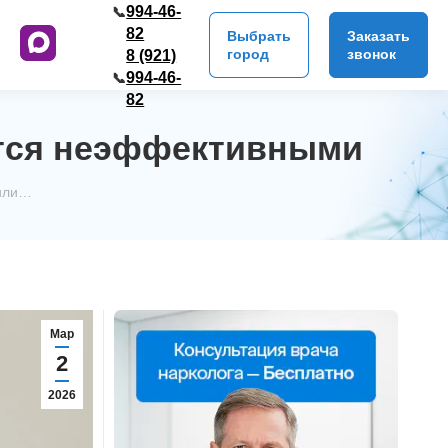
994-46-
📞
82
Выбрать
Заказать
город
звонок
8 (921)
994-46-
📞
82
ются неэффективными
 или…
Мар
2
2026