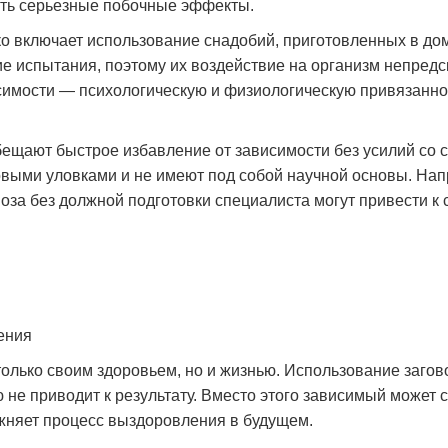
ть серьезные побочные эффекты.
о включает использование снадобий, приготовленных в д
ие испытания, поэтому их воздействие на организм непредс
симости — психологическую и физиологическую привязанно
ещают быстрое избавление от зависимости без усилий со 
овыми уловками и не имеют под собой научной основы. Нап
оза без должной подготовки специалиста могут привести к
Моя зависимость от успокоительных
Я долго отрицал проблему 
препаратов развивалась незаметно, пока я не
пока не понял, что теряю с
ения
поняла, что не могу без них обходиться. В
Обратился в «Станция Жизн
клинике «Станция Жизни» мне объяснили, что
знакомого. Здесь мне помо
олько своим здоровьем, но и жизнью. Использование загов
это тоже серьёзная проблема, и предложили
детоксикацию и предложил
не приводит к результату. Вместо этого зависимый может с
лечение. Очень понравился деликатный
Было непросто, но поддерж
жняет процесс выздоровления в будущем.
подход и внимание к деталям. Со мной
сыграла огромную роль. В 
работали врач и психолог, помогли
нотаций, а реально помога