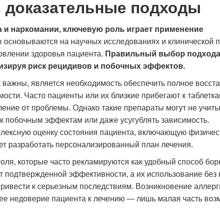
 доказательные подходы
восстановить сон и эмоциональное
себе. Сейчас я в ремиссии
состояние. Сейчас я чувствую себя гораздо
будущее. Спасибо врачам з
увереннее и спокойнее. Благодарю клинику
а и наркомании, ключевую роль играет применение
за помощь и поддержку.
 основываются на научных исследованиях и клинической пр
Дмитрий Плато
новлении здоровья пациента.
Правильный выбор подхода
изируя риск рецидивов и побочных эффектов.
Марина Орлова
к важны, является необходимость обеспечить полное восста
сти. Часто пациенты или их близкие прибегают к таблетка
ление от проблемы. Однако такие препараты могут не учит
к побочным эффектам или даже усугублять зависимость.
плексную оценку состояния пациента, включающую физичес
яет разработать персонализированный план лечения.
оголя, которые часто рекламируются как удобный способ бор
ют подтвержденной эффективности, а их использование без
привести к серьезным последствиям. Возникновение аллерг
шее недоверие пациента к лечению — лишь малая часть во