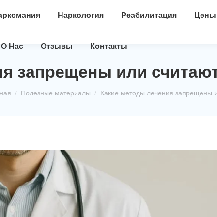
аркомания
Наркология
Реабилитация
Цены
О Нас
Отзывы
Контакты
ия запрещены или счита
здесь:
ная
Полезные материалы
Какие методы лечения запрещены