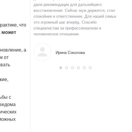
 и строю планы на
дали рекомендации для дальнейшего
давлени
а терпение и веру.
восстановления. Сейчас муж держится, стал
долгое 
спокойнее и ответственнее. Для нашей семьи
уверенн
это огромный шаг вперёд. Спасибо
Благода
актике, что
специалистам за профессионализм и
нов
 может
человеческое отношение.
новление, а
Ирина Соколова
м от
ывать
кие,
ьбы с
 ведома
ических
зможных