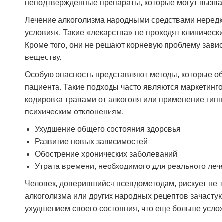
неподтвержденные препараты, которые могут вызва
Лечение алкоголизма народными средствами нередк
условиях. Такие «лекарства» не проходят клиническ
Кроме того, они не решают корневую проблему зави
веществу.
Особую опасность представляют методы, которые об
пациента. Такие подходы часто являются маркетинг
кодировка травами от алкоголя или применение гипн
психическим отклонениям.
Ухудшение общего состояния здоровья
Развитие новых зависимостей
Проходил лечение в наркологической клинике
Обострение хронических заболеваний
«Станция Жизни» после длительного запоя.
Утрата времени, необходимого для реального леч
Состояние было тяжёлое, сам бы не
справился. Врачи действовали быстро и
Человек, доверившийся псевдометодам, рискует не т
профессионально, поставили капельницы,
алкоголизма или других народных рецептов зачастую 
стабилизировали давление, помогли прийти в
ухудшением своего состояния, что еще больше усло
себя. Всё происходило спокойно, без
грубости и формальностей. После выхода из