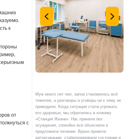
омашних
казуемо.
сть к
стороны
ример,
 серьезным
с наркотиками,
Муж много лет пил, запои становились всё
Я сам о
емью и работу.
тяжелее, а разговоры и уговоры ни к чему не
«Станци
и» по совету
приводили. Когда ситуация стала угрожать
полност
гли пройти
его здоровью, мы обратились в клинику
страшно
оров от
и реабилитацию.
«Станция Жизни». Нас приняли без
чувства
толкнуться с
ка специалистов
осуждения, спокойно всё объяснили и
выслуша
клинике не читают
предложили лечение. Врачи провели
происхо
ют разобраться в
детоксикацию, стабилизировали состояние и
лечения