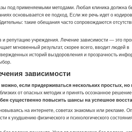
базы под применяемыми методами. Любая клиника должна б
ниях основывается ее подход. Если же речь идет о кодиро
 бдительны: такие обещания часто сопровождаются отсутст
в и репутацию учреждения. Лечение зависимости — это про
ещает мгновенный результат, скорее всего, вводит людей в
твержденных историй выздоровления и прозрачность инфо
ыбор.
ечения зависимости
 можно, если придерживаться нескольких простых, но
близких от опасных методик и принять осознанное решение
бен существенно повысить шансы на успешное восста
сновываясь на интернете, советах знакомых или рекламе. О
ти к ухудшению физического и психологического состояния,