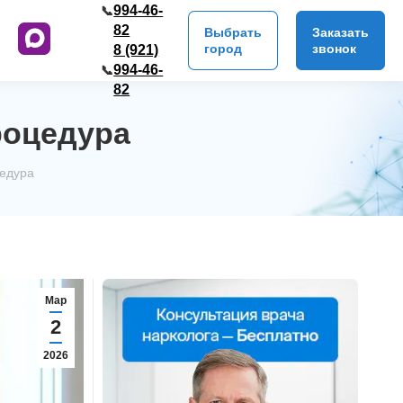
994-46-
📞
82
Выбрать
Заказать
город
звонок
8 (921)
994-46-
📞
82
роцедура
цедура
Мар
2
2026