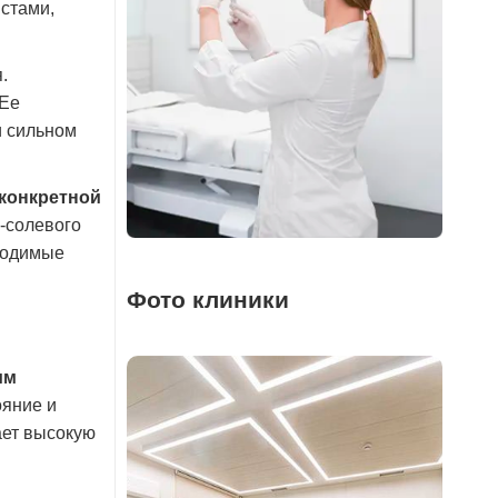
стами,
.
 Ее
и сильном
 конкретной
-солевого
ходимые
Фото клиники
им
ояние и
ает высокую