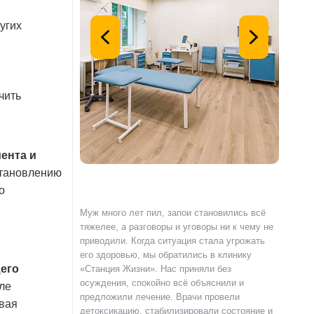
угих
чить
иента и
становлению
о
с наркотиками,
Муж много лет пил, запои становились всё
Я сам о
емью и работу.
тяжелее, а разговоры и уговоры ни к чему не
«Станци
и» по совету
приводили. Когда ситуация стала угрожать
полност
гли пройти
его здоровью, мы обратились в клинику
страшно
его
и реабилитацию.
«Станция Жизни». Нас приняли без
чувства
ка специалистов
осуждения, спокойно всё объяснили и
выслуша
ле
клинике не читают
предложили лечение. Врачи провели
происхо
ывая
ют разобраться в
детоксикацию, стабилизировали состояние и
лечения