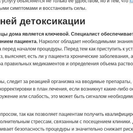
услугу объясняется не только ее удобством, но и тем, что
к
ными симптомами и восстановить силы.
ней детоксикации
ицы дома является ключевой. Специалист обеспечивае
янием пациента.
Нарколог обладает необходимыми знания
 перед началом процедуры. Перед тем как приступить к ус
, выясняет, есть ли у пациента хронические заболевания, 
ра правильных медикаментов и определения объема раство
ры, следит за реакцией организма на вводимые препараты, 
орректировки в план лечения, если возникнут какие-либо 
ружение или слабость, это может быть сигналом необходим
спросом, так как позволяет пациентам получить квалифици
полнительным стрессам, связанным с посещением клиники
ивает безопасность процедуры и значительно снижает риск