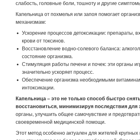
слабость, головные боли, тошноту и другие симптом
острого состояния мне предложили
дальнейшее лечение. Сейчас понимаю, что
Капельница от похмелья или запоя помогает органи
это было правильное решение — обратиться
механизмам:
именно сюда.
Ускорение процессов детоксикации: препараты, 
крови от токсинов.
Сергей Кузнецов
Восстановление водно-солевого баланса: алкогол
состояние организма.
Стимуляция работы печени и почек: эти органы и
значительно ускоряет процесс.
Обеспечение организма необходимыми витаминами
интоксикации.
Капельница – это не только способ быстро снят
восстановиться, минимизируя последствия для 
органы, улучшить общее самочувствие и предотврати
своевременной медицинской помощи.
Этот метод особенно актуален для жителей крупных г