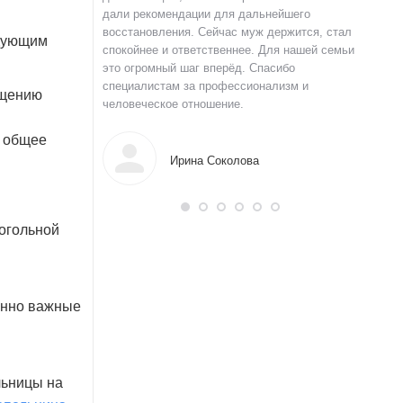
 и строю планы на
дали рекомендации для дальнейшего
давлени
а терпение и веру.
восстановления. Сейчас муж держится, стал
долгое 
едующим
спокойнее и ответственнее. Для нашей семьи
уверенн
это огромный шаг вперёд. Спасибо
Благода
специалистам за профессионализм и
нов
ищению
человеческое отношение.
т общее
Ирина Соколова
огольной
енно важные
льницы на