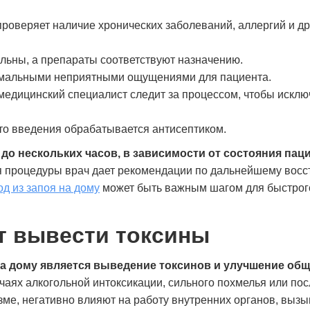
проверяет наличие хронических заболеваний, аллергий и др
льны, а препараты соответствуют назначению.
нимальными неприятными ощущениями для пациента.
медицинский специалист следит за процессом, чтобы исклю
то введения обрабатывается антисептиком.
т до нескольких часов, в зависимости от состояния пац
 процедуры врач дает рекомендации по дальнейшему вос
д из запоя на дому
может быть важным шагом для быстрог
Моя зависимость от успокоительных
Я долго отрицал проблему 
препаратов развивалась незаметно, пока я не
пока не понял, что теряю с
т вывести токсины
поняла, что не могу без них обходиться. В
Обратился в «Станция Жизн
клинике «Станция Жизни» мне объяснили, что
знакомого. Здесь мне помо
а дому является выведение токсинов и улучшение общ
это тоже серьёзная проблема, и предложили
детоксикацию и предложил
лечение. Очень понравился деликатный
Было непросто, но поддерж
чаях алкогольной интоксикации, сильного похмелья или пос
подход и внимание к деталям. Со мной
сыграла огромную роль. В 
зме, негативно влияют на работу внутренних органов, выз
работали врач и психолог, помогли
нотаций, а реально помога