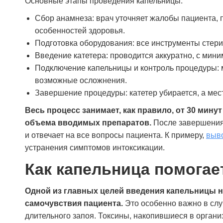
Основные этапы проведения капельницы:
Сбор анамнеза: врач уточняет жалобы пациента, 
особенностей здоровья.
Подготовка оборудования: все инструменты стери
Введение катетера: проводится аккуратно, с ми
Подключение капельницы и контроль процедуры: 
возможные осложнения.
Завершение процедуры: катетер убирается, а мес
Весь процесс занимает, как правило, от 30 мину
объема вводимых препаратов.
После завершения
и отвечает на все вопросы пациента. К примеру,
выво
устранения симптомов интоксикации.
Проходил лечение в наркологической клинике
«Станция Жизни» после длительного запоя.
Как капельница помогае
Состояние было тяжёлое, сам бы не
справился. Врачи действовали быстро и
Одной из главных целей введения капельницы н
профессионально, поставили капельницы,
стабилизировали давление, помогли прийти в
самочувствия пациента.
Это особенно важно в слу
себя. Всё происходило спокойно, без
длительного запоя. Токсины, накопившиеся в органи
грубости и формальностей. После выхода из