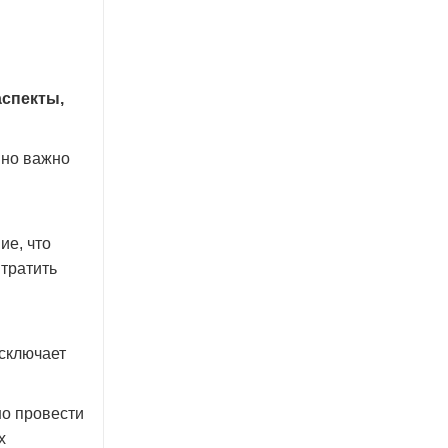
аспекты,
нно важно
ие, что
 тратить
исключает
но провести
х