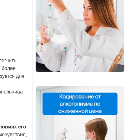
легчить
е более
зуется для
апельница
ловиях его
мочувствия,