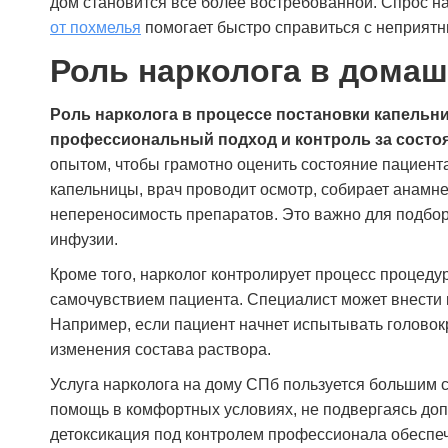
дом становится все более востребованной. Спрос на 
от похмелья
помогает быстро справиться с неприят
Роль нарколога в домаш
Роль нарколога в процессе постановки капельн
профессиональный подход и контроль за состо
опытом, чтобы грамотно оценить состояние пациента
капельницы, врач проводит осмотр, собирает анамнез
непереносимость препаратов. Это важно для подбо
инфузии.
Кроме того, нарколог контролирует процесс процеду
самочувствием пациента. Специалист может внести к
Например, если пациент начнет испытывать головок
изменения состава раствора.
Услуга нарколога на дому СПб пользуется большим 
помощь в комфортных условиях, не подвергаясь до
детоксикация под контролем профессионала обеспеч