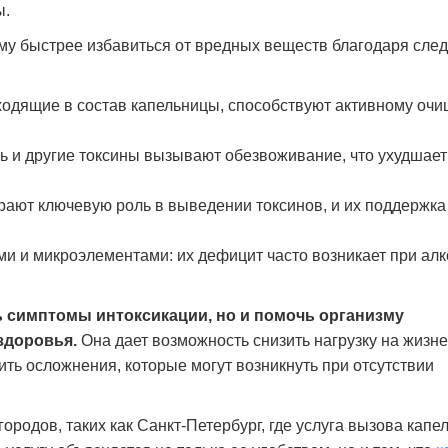
ы.
восстановить сон и эмоциональное
себе. Сейчас я в ремиссии
состояние. Сейчас я чувствую себя гораздо
будущее. Спасибо врачам з
зму быстрее избавиться от вредных веществ благодаря сл
увереннее и спокойнее. Благодарю клинику
за помощь и поддержку.
Дмитрий Плато
входящие в состав капельницы, способствуют активному оч
Марина Орлова
ь и другие токсины вызывают обезвоживание, что ухудшае
грают ключевую роль в выведении токсинов, и их поддержка
 и микроэлементами: их дефицит часто возникает при алк
ь симптомы интоксикации, но и помочь организму
здоровья.
Она дает возможность снизить нагрузку на жизн
ть осложнения, которые могут возникнуть при отсутствии
ородов, таких как Санкт-Петербург, где услуга вызова капе