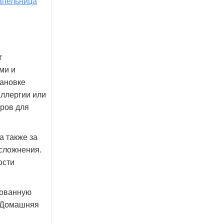
апельница
т
ми и
тановке
аллергии или
ров для
а также за
осложнения.
ости
рованную
. Домашняя