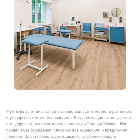
Муж много лет пил, запои становились всё тяжелее, а разговоры
Я 
ту
и уговоры ни к чему не приводили. Когда ситуация стала угрожать
ког
его здоровью, мы обратились в клинику «Станция Жизни». Нас
Был
приняли без осуждения, спокойно всё объяснили и предложили
уш
лечение. Врачи провели детоксикацию, стабилизировали
пр