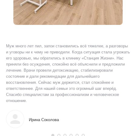
Муж много лет пил, запои становились всё тяжелее, а разговоры
Я 
ту
и уговоры ни к чему не приводили. Когда ситуация стала угрожать
ког
его здоровью, мы обратились в клинику «Станция Жизни». Нас
Был
приняли без осуждения, спокойно всё объяснили и предложили
уш
лечение. Врачи провели детоксикацию, стабилизировали
пр
состояние и дали рекомендации для дальнейшего
ано
восстановления. Сейчас муж держится, стал спокойнее и
дол
ответственнее. Для нашей семьи это огромный шаг вперёд.
мог
Спасибо специалистам за профессионализм и человеческое
отношение.
Ирина Соколова