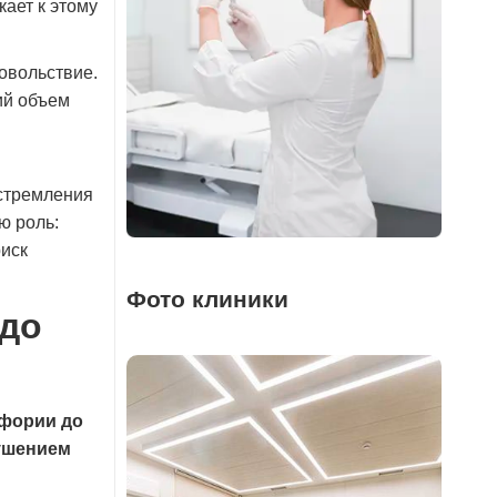
ает к этому
овольствие.
ий объем
 стремления
ю роль:
риск
Фото клиники
 до
йфории до
ушением