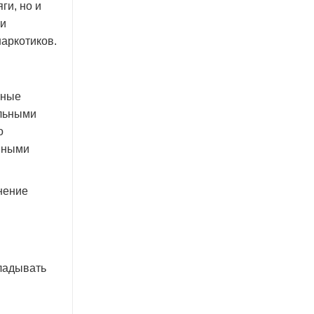
ги, но и
 и
аркотиков.
нные
ельными
о
анными
нение
кладывать