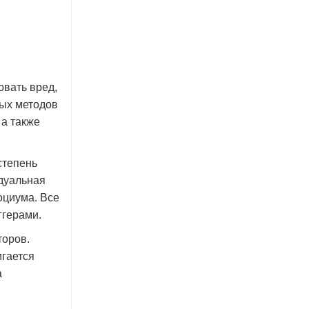
вать вред,
ных методов
а также
степень
дуальная
оциума. Все
ггерами.
торов.
игается
а