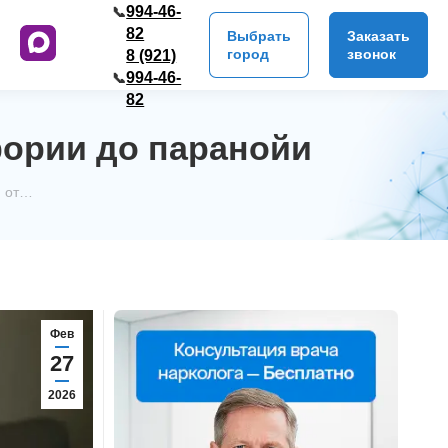
994-46-
📞
82
Выбрать
Заказать
город
звонок
8 (921)
994-46-
📞
82
фории до паранойи
: от…
Фев
27
2026