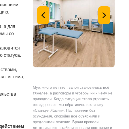
влиянием
цию.
, а для
емы со
тановится
о статуса,
йствами,
ая система,
с наркотиками,
Муж много лет пил, запои становились всё
Я сам о
емью и работу.
тяжелее, а разговоры и уговоры ни к чему не
«Станци
ельства
и» по совету
приводили. Когда ситуация стала угрожать
полност
гли пройти
его здоровью, мы обратились в клинику
страшно
и реабилитацию.
«Станция Жизни». Нас приняли без
чувства
ка специалистов
осуждения, спокойно всё объяснили и
выслуша
клинике не читают
предложили лечение. Врачи провели
происхо
здействием
ют разобраться в
детоксикацию, стабилизировали состояние и
лечения