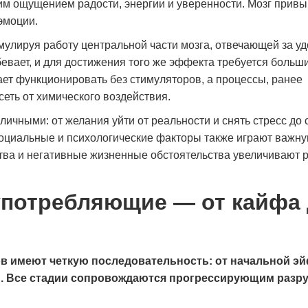
 ощущением радости, энергии и уверенности. Мозг привык
эмоции.
улируя работу центральной части мозга, отвечающей за уд
вает, и для достижения того же эффекта требуется больш
тает функционировать без стимуляторов, а процессы, ранее
еть от химического воздействия.
ичными: от желания уйти от реальности и снять стресс до
оциальные и психологические факторы также играют важну
тва и негативные жизненные обстоятельства увеличивают 
употребляющие — от кайфа
ов имеют четкую последовательность: от начальной э
й. Все стадии сопровождаются прогрессирующим разр