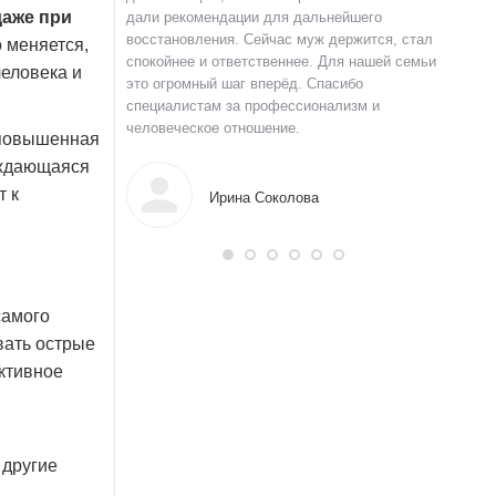
даже при
 и строю планы на
дали рекомендации для дальнейшего
давлени
а терпение и веру.
восстановления. Сейчас муж держится, стал
долгое 
 меняется,
спокойнее и ответственнее. Для нашей семьи
уверенн
человека и
это огромный шаг вперёд. Спасибо
Благода
специалистам за профессионализм и
нов
человеческое отношение.
 повышенная
ождающаяся
т к
Ирина Соколова
самого
вать острые
ктивное
 другие