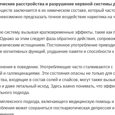
ические расстройства и разрушение нервной системы 
восстановить сон и эмоциональное
себе. Сейчас я в ремиссии
состояние. Сейчас я чувствую себя гораздо
будущее. Спасибо врачам з
ществ заключается в их химическом составе, который часто
увереннее и спокойнее. Благодарю клинику
невозможно предсказать точное воздействие наркотика на 
за помощь и поддержку.
Дмитрий Плато
ую систему, вызывая кратковременные эффекты, такие как
Марина Орлова
. Однако за этим следует фаза обратного действия, сопров
физическим истощением. Постоянное употребление приводи
 когнитивных функций, ухудшение памяти и способности к
енения в поведении. Употребляющие часто сталкиваются с
 и галлюцинациями. Эти состояния опасны не только для 
ва, входящие в состав солей и спайсов, могут также вызы
и даже летальный исход. Здесь важно понимать, что эффе
ьного подхода.
комплексного подхода, включающего медицинскую помощь и
бления может сохраняться постнаркотическая депрессия и
лечения.