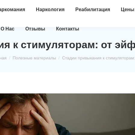
аркомания
Наркология
Реабилитация
Цены
О Нас
Отзывы
Контакты
я к стимуляторам: от эй
десь:
ная
Полезные материалы
Стадии привыкания к стимуляторам