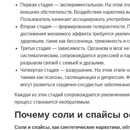
Первая стадия — экспериментальная. На этом эт
внешних обстоятельств. Воздействие наркотика 
Пользователь начинает ассоциировать употребле
Вторая стадия — формирование толерантности. Пр
достижения желаемого эффекта требуется увеличи
здоровьем, такие как бессонница, тревожность и 
Третья стадия — зависимость. Организм и мозг н
систематическим, сопровождается агрессией и па
разрывом связей с семьей и друзьями.
Четвертая стадия — разрушение. На этом этапе н
такими как психозы, галлюцинации и депрессия. 
могут развиться сердечно-сосудистые заболевани
Проходил лечение в наркологической клинике
«Станция Жизни» после длительного запоя.
Каждая из этих стадий сопровождается увеличением
Состояние было тяжёлое, сам бы не
процесс становится необратимым.
справился. Врачи действовали быстро и
профессионально, поставили капельницы,
Почему соли и спайсы о
стабилизировали давление, помогли прийти в
себя. Всё происходило спокойно, без
Соли и спайсы, как синтетические наркотики, 
грубости и формальностей. После выхода из