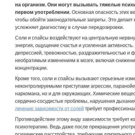
на организм. Они могут вызывать тяжелые псих
острого состояния мне предложили
дальнейшее лечение. Сейчас понимаю, что
первом употреблении.
Основная опасность этих ве
это было правильное решение — обратиться
чтобы обойти законодательные запреты. Это делает 
именно сюда.
усложняет диагностику в случае передозировки.
Соли и спайсы воздействуют на центральную нервн
Сергей Кузнецов
энергия, ощущение счастья и усиленная активность
депрессией, тревожностью, раздражительностью и 
необратимым изменениям в мозге, включая снижение
концентрации.
Кроме того, соли и спайсы вызывают серьезные изм
неконтролируемыми приступами агрессии, паранойей
наркомана, но и для окружающих. Химические вещест
сердечно-сосудистые проблемы, нарушения дыхания 
лечение зависимости от солей
требует профессионал
Противодействие этому виду зависимости требует 
психотерапию. Ведь даже после прекращения употре
психические расстройства, требующие длительного 