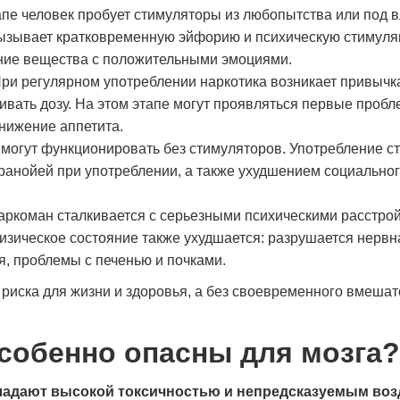
апе человек пробует стимуляторы из любопытства или под 
вызывает кратковременную эйфорию и психическую стимуля
ние вещества с положительными эмоциями.
и регулярном употреблении наркотика возникает привычка
вать дозу. На этом этапе могут проявляться первые пробл
снижение аппетита.
е могут функционировать без стимуляторов. Употребление с
ранойей при употреблении, а также ухудшением социальног
аркоман сталкивается с серьезными психическими расстро
Физическое состояние также ухудшается: разрушается нервн
я, проблемы с печенью и почками.
Моя зависимость от успокоительных
Я долго отрицал проблему 
препаратов развивалась незаметно, пока я не
пока не понял, что теряю с
 риска для жизни и здоровья, а без своевременного вмешат
поняла, что не могу без них обходиться. В
Обратился в «Станция Жизн
клинике «Станция Жизни» мне объяснили, что
знакомого. Здесь мне помо
это тоже серьёзная проблема, и предложили
детоксикацию и предложил
собенно опасны для мозга?
лечение. Очень понравился деликатный
Было непросто, но поддерж
подход и внимание к деталям. Со мной
сыграла огромную роль. В 
обладают высокой токсичностью и непредсказуемым во
работали врач и психолог, помогли
нотаций, а реально помога