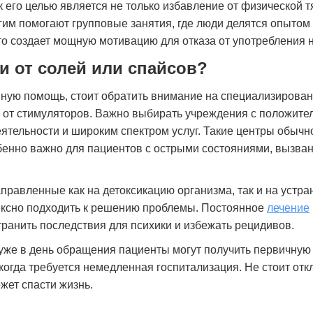
 его целью является не только избавление от физической тя
им помогают групповые занятия, где люди делятся опытом
то создает мощную мотивацию для отказа от употребления н
и от солей или спайсов?
нную помощь, стоит обратить внимание на специализирова
и от стимуляторов. Важно выбирать учреждения с положит
ятельности и широким спектром услуг. Такие центры обычн
обенно важно для пациентов с острыми состояниями, вызв
правленные как на детоксикацию организма, так и на устра
лексно подходить к решению проблемы. Постоянное
лечение
транить последствия для психики и избежать рецидивов.
 уже в день обращения пациенты могут получить первичную
 когда требуется немедленная госпитализация. Не стоит от
ет спасти жизнь.