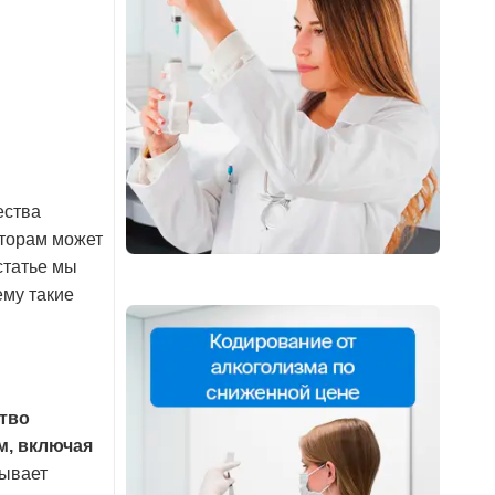
ества
яторам может
статье мы
ему такие
тво
м, включая
тывает