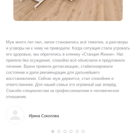
Муж много лет пил, запои становились всё тяжелее, а разговоры
Я 
ту
и уговоры ни к чему не приводили. Когда ситуация стала угрожать
ког
его здоровью, мы обратились в клинику «Станция Жизни». Нас
Был
приняли без осуждения, спокойно всё объяснили и предложили
уш
лечение. Врачи провели детоксикацию, стабилизировали
пр
состояние и дали рекомендации для дальнейшего
ано
восстановления. Сейчас муж держится, стал спокойнее и
дол
ответственнее. Для нашей семьи это огромный шаг вперёд.
мог
Спасибо специалистам за профессионализм и человеческое
отношение.
Ирина Соколова