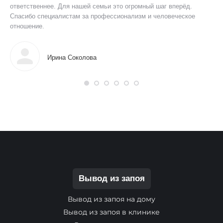
ответственнее. Для нашей семьи это огромный шаг вперёд.
мог
Спасибо специалистам за профессионализм и человеческое
отношение.
Ирина Соколова
Вывод из запоя
Вывод из запоя на дому
Вывод из запоя в клинике