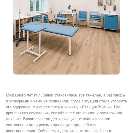
Муж много лет пил, запои становились всё тяжелее, а разговоры
Я 
ту
и уговоры ни к чему не приводили. Когда ситуация стала угрожать
ког
его здоровью, мы обратились в клинику «Станция Жизни». Нас
Был
приняли без осуждения, спокойно всё объяснили и предложили
уш
лечение. Врачи провели детоксикацию, стабилизировали
пр
состояние и дали рекомендации для дальнейшего
ано
восстановления. Сейчас муж держится, стал спокойнее и
дол