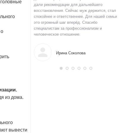
, головные
 и строю планы на
дали рекомендации для дальнейшего
давлени
а терпение и веру.
восстановления. Сейчас муж держится, стал
долгое 
ального
спокойнее и ответственнее. Для нашей семьи
уверенн
это огромный шаг вперёд. Спасибо
Благода
специалистам за профессионализм и
нов
 о
человеческое отношение.
Ирина Соколова
рить
изации.
я из дома.
льного
гают вывести