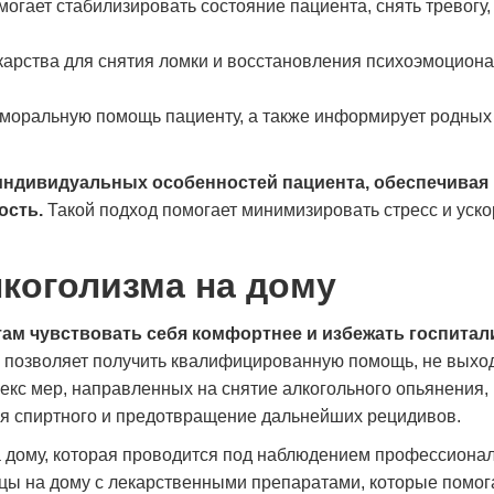
огает стабилизировать состояние пациента, снять тревогу
восстановить сон и эмоциональное
себе. Сейчас я в ремиссии
состояние. Сейчас я чувствую себя гораздо
будущее. Спасибо врачам з
карства для снятия ломки и восстановления психоэмоцион
увереннее и спокойнее. Благодарю клинику
за помощь и поддержку.
Дмитрий Плато
 моральную помощь пациенту, а также информирует родных
Марина Орлова
индивидуальных особенностей пациента, обеспечивая
ость.
Такой подход помогает минимизировать стресс и уско
лкоголизма на дому
там чувствовать себя комфортнее и избежать госпитал
на позволяет получить квалифицированную помощь, не выход
екс мер, направленных на снятие алкогольного опьянения,
я спиртного и предотвращение дальнейших рецидивов.
а дому, которая проводится под наблюдением профессиона
ицы на дому с лекарственными препаратами, которые помо