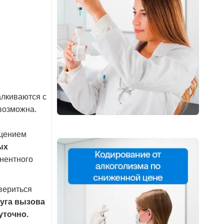
алкиваются с
возможна.
ещением
ых
инентного
вериться
уга вызова
уточно.