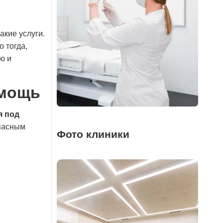
акие услуги.
 тогда,
ю и
омощь
я под
опасным
Фото клиники