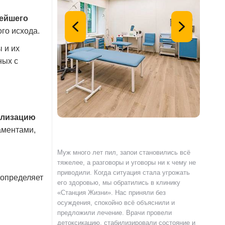
нейшего
го исхода.
 и их
ных с
илизацию
аментами,
с наркотиками,
Муж много лет пил, запои становились всё
Я сам о
емью и работу.
тяжелее, а разговоры и уговоры ни к чему не
«Станци
и» по совету
приводили. Когда ситуация стала угрожать
полност
 определяет
гли пройти
его здоровью, мы обратились в клинику
страшно
и реабилитацию.
«Станция Жизни». Нас приняли без
чувства
ка специалистов
осуждения, спокойно всё объяснили и
выслуша
клинике не читают
предложили лечение. Врачи провели
происхо
ют разобраться в
детоксикацию, стабилизировали состояние и
лечения