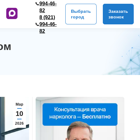
994-46-
📞
82
Выбрать
Заказать
город
звонок
8 (921)
994-46-
📞
82
ом
Мар
10
2026