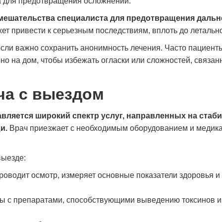
а для предотвращения осложнений.
вмешательства специалиста для предотвращения даль
т привести к серьезным последствиям, вплоть до летально
если важно сохранить анонимность лечения. Часто пациенты
о на дом, чтобы избежать огласки или сложностей, связан
ача с выездом
авляется широкий спектр услуг, направленных на стаб
и.
Врач приезжает с необходимым оборудованием и медик
Моя зависимость от успокоительных
Я долго отрицал проблему 
выезде:
препаратов развивалась незаметно, пока я не
пока не понял, что теряю с
поняла, что не могу без них обходиться. В
Обратился в «Станция Жизн
проводит осмотр, измеряет основные показатели здоровья и
клинике «Станция Жизни» мне объяснили, что
знакомого. Здесь мне помо
это тоже серьёзная проблема, и предложили
детоксикацию и предложил
цы с препаратами, способствующими выведению токсинов и
лечение. Очень понравился деликатный
Было непросто, но поддерж
подход и внимание к деталям. Со мной
сыграла огромную роль. В 
работали врач и психолог, помогли
нотаций, а реально помога