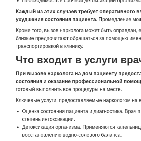
Необходимость в срочной детоксикации организм
Каждый из этих случаев требует оперативного 
ухудшения состояния пациента.
Промедление може
Кроме того, вызов нарколога может быть оправдан, 
близкие предпочитают обращаться за помощью именн
транспортировкой в клинику.
Что входит в услуги вр
При вызове нарколога на дом пациенту предост
состояния и оказание профессиональной помощ
готовый выполнить все процедуры на месте.
Проходил лечение в наркологической клинике
Ключевые услуги, предоставляемые наркологом на 
«Станция Жизни» после длительного запоя.
Состояние было тяжёлое, сам бы не
Оценка состояния пациента и диагностика. Врач 
справился. Врачи действовали быстро и
степень интоксикации.
профессионально, поставили капельницы,
Детоксикация организма. Применяются капельни
стабилизировали давление, помогли прийти в
себя. Всё происходило спокойно, без
восстановлению водно-солевого баланса.
грубости и формальностей. После выхода из