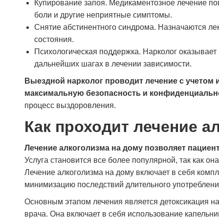
Купирование запоя. Медикаментозное лечение пом
острого состояния мне предложили
боли и другие неприятные симптомы.
дальнейшее лечение. Сейчас понимаю, что
Снятие абстинентного синдрома. Назначаются ле
это было правильное решение — обратиться
именно сюда.
состояния.
Психологическая поддержка. Нарколог оказывает
дальнейших шагах в лечении зависимости.
Сергей Кузнецов
Выездной нарколог проводит лечение с учетом 
максимальную безопасность и конфиденциальн
процесс выздоровления.
Как проходит лечение а
Лечение алкоголизма на дому позволяет пациен
Услуга становится все более популярной, так как о
Лечение алкоголизма на дому включает в себя компл
минимизацию последствий длительного употреблени
Основным этапом лечения является детоксикация н
врача. Она включает в себя использование капельн