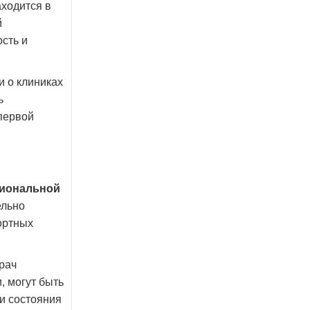
аходится в
й
сть и
и о клиниках
ь
первой
сиональной
ельно
ортных
рач
, могут быть
и состояния