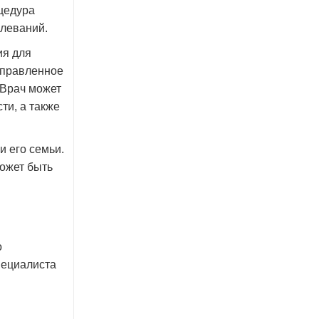
цедура
олеваний.
ия для
аправленное
 Врач может
ти, а также
и его семьи.
может быть
о
пециалиста